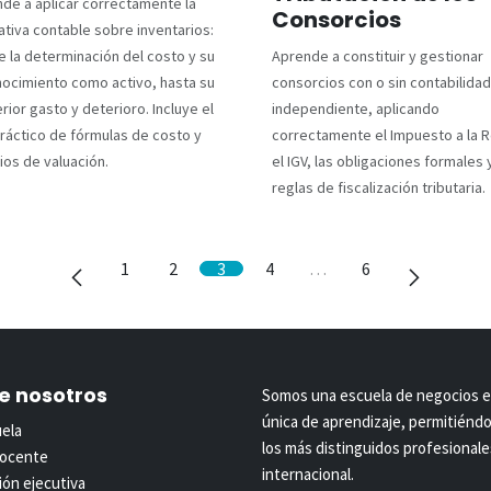
de a aplicar correctamente la
Consorcios
tiva contable sobre inventarios:
 la determinación del costo y su
Aprende a constituir y gestionar
ocimiento como activo, hasta su
consorcios con o sin contabilidad
rior gasto y deterioro. Incluye el
independiente, aplicando
ráctico de fórmulas de costo y
correctamente el Impuesto a la R
rios de valuación.
el IGV, las obligaciones formales 
reglas de fiscalización tributaria.
1
2
3
4
…
6
e nosotros
Somos una escuela de negocios en
única de aprendizaje, permitiéndo
uela
los más distinguidos profesionales
docente
internacional.
ón ejecutiva