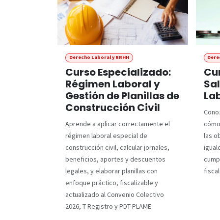
Derecho Laboral y RRHH
Dere
Curso Especializado:
Cur
Régimen Laboral y
Sal
Gestión de Planillas de
Lab
Construcción Civil
Conoz
Aprende a aplicar correctamente el
cómo
régimen laboral especial de
las o
construcción civil, calcular jornales,
igual
beneficios, aportes y descuentos
cumpl
legales, y elaborar planillas con
fiscal
enfoque práctico, fiscalizable y
actualizado al Convenio Colectivo
2026, T-Registro y PDT PLAME.