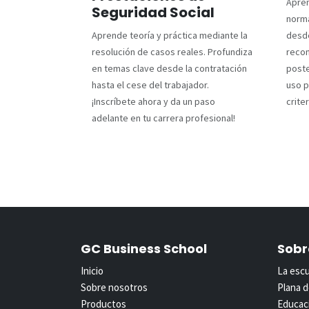
Apren
Seguridad Social
norma
Aprende teoría y práctica mediante la
desde
resolución de casos reales. Profundiza
recon
en temas clave desde la contratación
poste
hasta el cese del trabajador.
uso p
¡Inscríbete ahora y da un paso
crite
adelante en tu carrera profesional!
GC Business School
Sobr
Inicio
La esc
Sobre nosotros
Plana 
Productos
Educaci