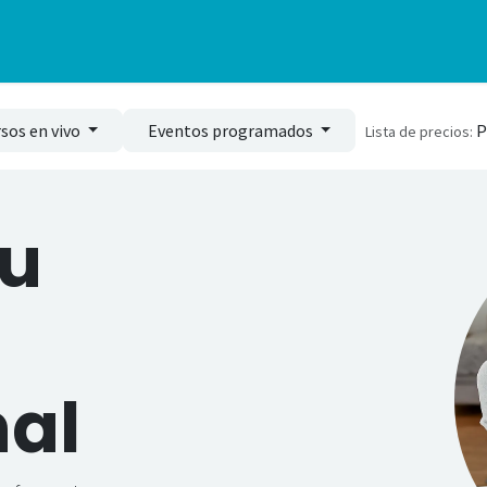
ramas
Cursos en vivo
In Company
Enseña en GCBS
Vali
sos en vivo
Eventos programados
P
Lista de precios:
u
nal