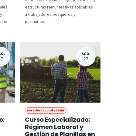
ales.
estructuras remunerativas aplicables
 y
a trabajadores pesqueros y
 que
portuarios.
GO.
AGO.
27
27
Derecho Laboral y RRHH
o:
Curso Especializado:
Régimen Laboral y
Gestión de Planillas en