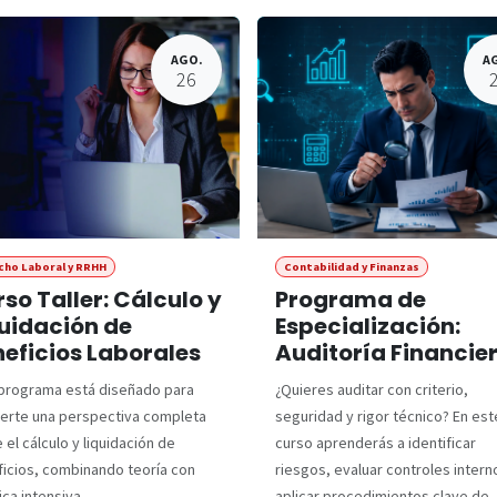
AGO.
A
26
cho Laboral y RRHH
Contabilidad y Finanzas
so Taller: Cálculo y
Programa de
uidación de
Especialización:
eficios Laborales
Auditoría Financie
programa está diseñado para
¿Quieres auditar con criterio,
erte una perspectiva completa
seguridad y rigor técnico? En est
 el cálculo y liquidación de
curso aprenderás a identificar
icios, combinando teoría con
riesgos, evaluar controles intern
ica intensiva.
aplicar procedimientos clave de