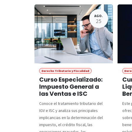
AGO.
25
Derecho Tributario y Fiscalidad
Dere
Curso Especializado:
Cur
Impuesto General a
Liq
las Ventas e ISC
Ben
Conoce el tratamiento tributario del
Este 
IGV e ISC y analiza sus principales
ofrec
implicancias en la determinación del
sobre
impuesto, el crédito fiscal, las
benef
operaciones gravadas, las
práct