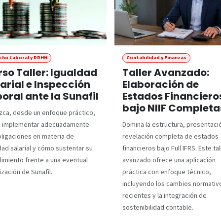
cho Laboral y RRHH
Contabilidad y Finanzas
so Taller: Igualdad
Taller Avanzado:
arial e Inspección
Elaboración de
oral ante la Sunafil
Estados Financiero
bajo NIIF Completa
ca, desde un enfoque práctico,
 implementar adecuadamente
Domina la estructura, presentaci
bligaciones en materia de
revelación completa de estados
dad salarial y cómo sustentar su
financieros bajo Full IFRS. Este tal
imiento frente a una eventual
avanzado ofrece una aplicación
ización de Sunafil.
práctica con enfoque técnico,
incluyendo los cambios normativ
recientes y la integración de
sostenibilidad contable.