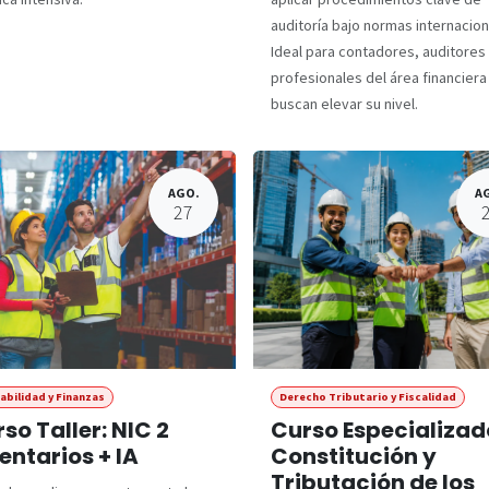
auditoría bajo normas internacion
Ideal para contadores, auditores
profesionales del área financiera
buscan elevar su nivel.
AGO.
A
27
abilidad y Finanzas
Derecho Tributario y Fiscalidad
so Taller: NIC 2
Curso Especializad
entarios + IA
Constitución y
Tributación de los