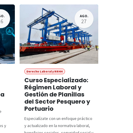
GO.
AGO.
26
27
Derecho Laboral y RRHH
Curso Especializado:
Régimen Laboral y
ra
Gestión de Planillas
del Sector Pesquero y
Portuario
e
Especialízate con un enfoque práctico
os y
y actualizado en la normativa laboral,
beneficios sociales, seguridad social y