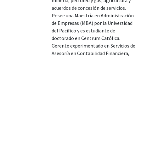
minería, petróleo y gas, agricultura y
acuerdos de concesión de servicios.
Posee una Maestría en Administración
de Empresas (MBA) por la Universidad
del Pacífico y es estudiante de
doctorado en Centrum Católica.
Gerente experimentado en Servicios de
Asesoría en Contabilidad Financiera,
con un historial demostrado en el
ámbito contable. Hábil en NIIF,
auditoría, contabilidad, Ley Sarbanes-
Oxley, US GAAP y Control Interno sobre
Información Financiera (ICFR).
Beneficios