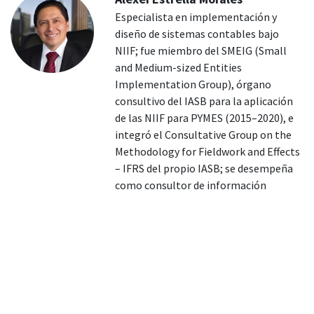
Especialista en implementación y
diseño de sistemas contables bajo
NIIF; fue miembro del SMEIG (Small
and Medium-sized Entities
Implementation Group), órgano
consultivo del IASB para la aplicación
de las NIIF para PYMES (2015–2020), e
integró el Consultative Group on the
Methodology for Fieldwork and Effects
– IFRS del propio IASB; se desempeña
como consultor de información
financiera y no financiera para
iniciativas de Naciones Unidas
(UNCTAD–ISAR); es capacitador
internacional en temas NIIF con
intervenciones en Perú, Colombia,
Bolivia, México, Italia, España, El
Salvador, Honduras, Costa Rica y