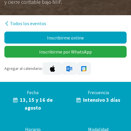
y cierre contable bajo NIIF.
Todos los eventos
Inscribirme online
Inscribirme por WhatsApp
Agregar al calendario:
Fecha
Frecuencia
13, 15 y 16 de
Intensivo 3 días
agosto
Horario
Modalidad