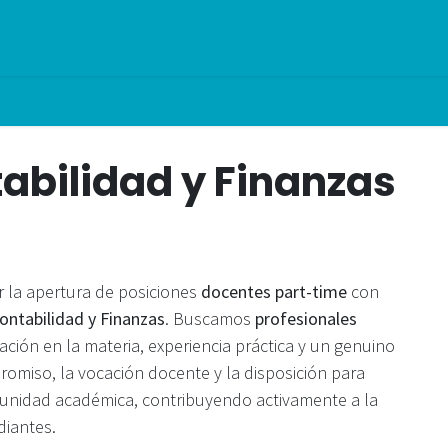
ramas
Cursos en vivo
In Company
Enseña en GCBS
Vali
abilidad y Finanzas
 la apertura de posiciones
docentes part-time
con
ontabilidad y Finanzas
. Buscamos
profesionales
ación en la materia, experiencia práctica y un genuino
romiso, la vocación docente y la disposición para
unidad académica, contribuyendo activamente a la
diantes.