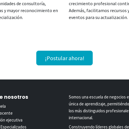
nidades de consultoría,
crecimiento profesional conti
as y mayor reconocimiento en
Además, facilitamos recursos 
ecialización.
eventos para su actualización.
¡Postular ahora!
e nosotros
Somos una escuela de negocios en
única de aprendizaje, permitiéndo
uela
los más distinguidos profesionales
docente
internacional.
ón ejecutiva
Especializados
Construyendo líderes globales des