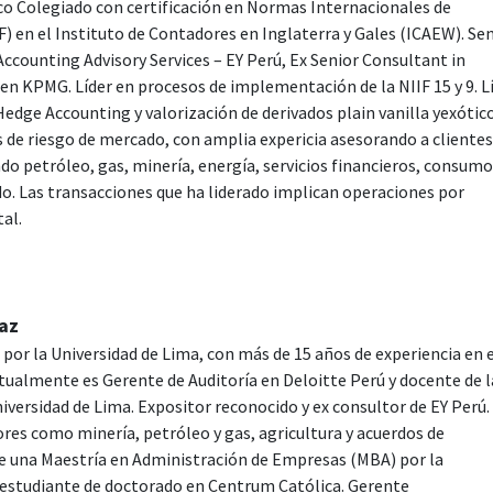
co Colegiado con certificación en Normas Internacionales de
) en el Instituto de Contadores en Inglaterra y Gales (ICAEW). Se
Accounting Advisory Services – EY Perú, Ex Senior Consultant in
n KPMG. Líder en procesos de implementación de la NIIF 15 y 9. L
Hedge Accounting y valorización de derivados plain vanilla yexótico
 de riesgo de mercado, con amplia expericia asesorando a clientes
do petróleo, gas, minería, energía, servicios financieros, consum
o. Las transacciones que ha liderado implican operaciones por
tal.
iaz
por la Universidad de Lima, con más de 15 años de experiencia en 
ctualmente es Gerente de Auditoría en Deloitte Perú y docente de l
iversidad de Lima. Expositor reconocido y ex consultor de EY Perú.
ores como minería, petróleo y gas, agricultura y acuerdos de
ee una Maestría en Administración de Empresas (MBA) por la
es estudiante de doctorado en Centrum Católica. Gerente