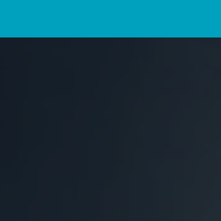
ramas
Cursos en vivo
In Company
Enseña en GCBS
Vali